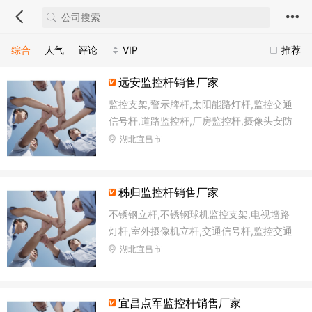
综合
人气
评论
VIP
推荐
远安监控杆销售厂家
监控支架,警示牌杆,太阳能路灯杆,监控交通
信号杆,道路监控杆,厂房监控杆,摄像头安防
立柱,不锈钢标识杆
湖北宜昌市
秭归监控杆销售厂家
不锈钢立杆,不锈钢球机监控支架,电视墙路
灯杆,室外摄像机立杆,交通信号杆,监控交通
信号杆,一体化交通信号灯杆,电子监控杆
湖北宜昌市
宜昌点军监控杆销售厂家