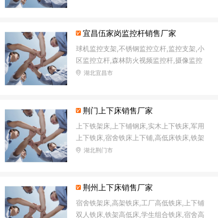
宜昌伍家岗监控杆销售厂家
球机监控支架,不锈钢监控立杆,监控支架,小
区监控立杆,森林防火视频监控杆,摄像监控
杆,森林防火语音监控杆,太阳能路灯杆
湖北宜昌市
荆门上下床销售厂家
上下铁架床,上下铺钢床,实木上下铁床,军用
上下铁床,宿舍铁床上下铺,高低床铁床,铁架
双层床,上下高低铁床
湖北荆门市
荆州上下床销售厂家
宿舍铁架床,高架铁床,工厂高低铁床,上下铺
双人铁床,铁架高低床,学生组合铁床,宿舍高