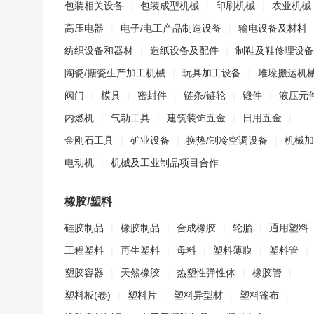
包装相关设备
|
包装成型机械
|
印刷机械
|
农业机械
高压电器
|
电子/电工产品制造设备
|
输电设备及材料
纺织设备和器材
|
造纸设备及配件
|
制鞋及鞋修理设备
陶瓷/搪瓷生产加工机械
|
玩具加工设备
|
堆垛搬运机
阀门
|
模具
|
密封件
|
链条/链轮
|
锻件
|
液压元
内燃机
|
气动工具
|
建筑装饰五金
|
日用五金
|
金刚石工具
|
矿业设备
|
换热/制冷空调设备
|
机械加
电动机
|
机械及工业制品项目合作
橡胶/塑料
硅胶制品
|
橡胶制品
|
合成橡胶
|
轮胎
|
通用塑料
工程塑料
|
再生塑料
|
母料
|
塑料薄膜
|
塑料管
|
塑胶容器
|
天然橡胶
|
热塑性弹性体
|
橡胶管
|
塑料板(卷)
|
塑料片
|
塑料异型材
|
塑料篷布
|