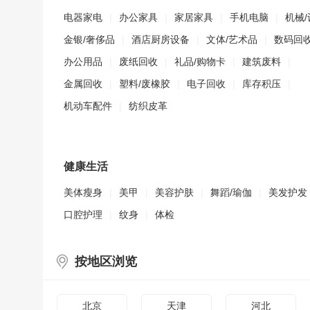
电器家电
|
办公家具
|
家居家具
|
手机电脑
|
机械/
金银/奢侈品
|
酒店厨房设备
|
文体/艺术品
|
数码回
办公用品
|
废纸回收
|
礼品/购物卡
|
建筑废料
|
金属回收
|
塑料/废橡胶
|
电子回收
|
库存积压
|
机动车配件
|
纺织皮革
健康生活
美体瘦身
|
美甲
|
美容护肤
|
舞蹈/瑜伽
|
美发护发
口腔护理
|
纹身
|
体检
按地区浏览
北京
天津
河北