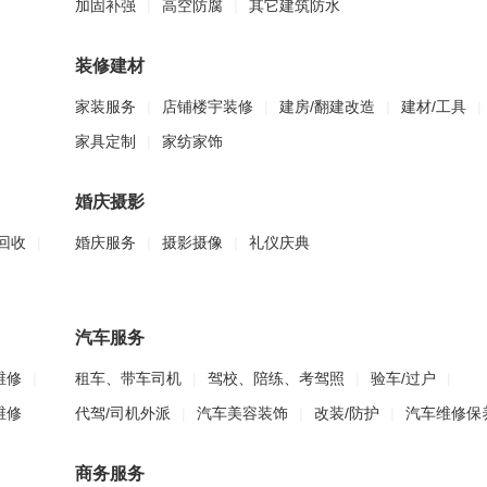
加固补强
|
高空防腐
|
其它建筑防水
装修建材
家装服务
|
店铺楼宇装修
|
建房/翻建改造
|
建材/工具
|
家具定制
|
家纺家饰
婚庆摄影
回收
|
婚庆服务
|
摄影摄像
|
礼仪庆典
汽车服务
维修
|
租车、带车司机
|
驾校、陪练、考驾照
|
验车/过户
|
维修
代驾/司机外派
|
汽车美容装饰
|
改装/防护
|
汽车维修保
商务服务