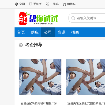
全国
手机版
二维码
购物车
首页
供应
公司
资讯
招商
名企推荐
宜昌伍家岗桥梁栏杆销售厂家
宜昌夷陵区装配式围挡销售厂