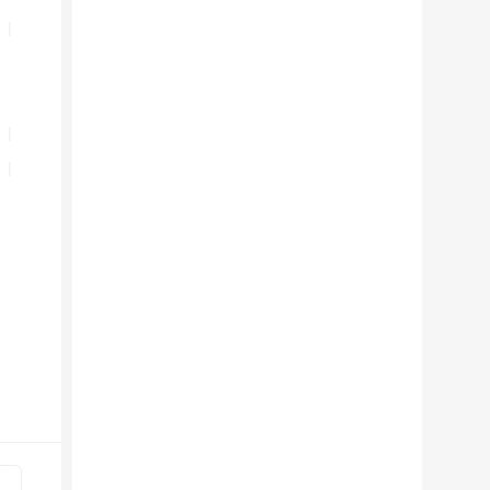
|
|
|