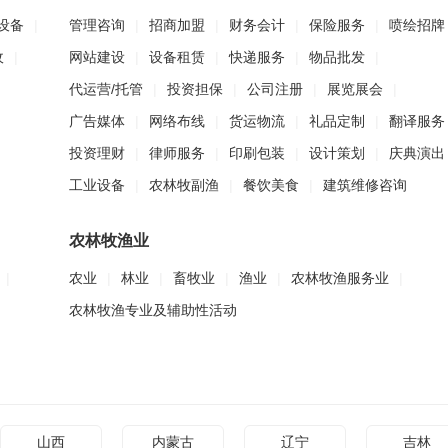
设备
|
管理咨询
|
招商加盟
|
财务会计
|
保险服务
|
喷绘招牌
收
|
网站建设
|
设备租赁
|
快递服务
|
物品批发
|
代运营/托管
|
投资担保
|
公司注册
|
展览展会
|
广告媒体
|
网络布线
|
货运物流
|
礼品定制
|
翻译服务
投资理财
|
律师服务
|
印刷包装
|
设计策划
|
庆典演出
工业设备
|
农林牧副渔
|
餐饮美食
|
建筑维修咨询
农林牧渔业
|
农业
|
林业
|
畜牧业
|
渔业
|
农林牧渔服务业
|
农林牧渔专业及辅助性活动
山西
内蒙古
辽宁
吉林