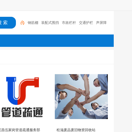
钢筋棚
装配式围挡
市政栏杆
交通护栏
声屏障
宜昌伍家岗管道疏通服务部
松滋废品废旧物资回收站