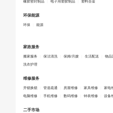
橡胶密封制品
|
电子用塑胶制品
|
塑料合金
环保能源
环保
|
能源
家政服务
搬家服务
|
保洁清洗
|
保姆/月嫂
|
生活配送
|
物品
洗衣护理
维修服务
开锁换锁
|
管道疏通
|
房屋维修
|
家具维修
|
家电
电脑维修
|
手机维修
|
数码维修
|
钟表维修
|
设备
二手市场