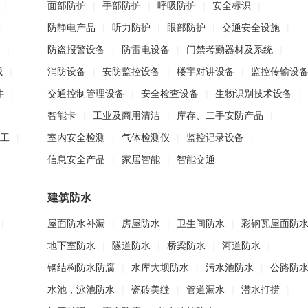
|
面部防护
|
手部防护
|
呼吸防护
|
安全标识
|
|
防静电产品
|
听力防护
|
眼部防护
|
交通安全设施
|
|
防盗报警设备
|
防雷电设备
|
门禁考勤器材及系统
|
械
|
消防设备
|
安防监控设备
|
楼宇对讲设备
|
监控传输设
件
|
交通控制管理设备
|
安全检查设备
|
生物识别技术设备
|
智能卡
|
工业及商用清洁
|
库存、二手安防产品
|
工
|
室内安全检测
|
气体检测仪
|
监控记录设备
|
信息安全产品
|
家居智能
|
智能交通
建筑防水
|
屋面防水补漏
|
房屋防水
|
卫生间防水
|
彩钢瓦屋面防
地下室防水
|
隧道防水
|
桥梁防水
|
河道防水
|
钢结构防水防腐
|
水库大坝防水
|
污水池防水
|
公路防
水池，泳池防水
|
瓷砖美缝
|
管道漏水
|
潜水打捞
|